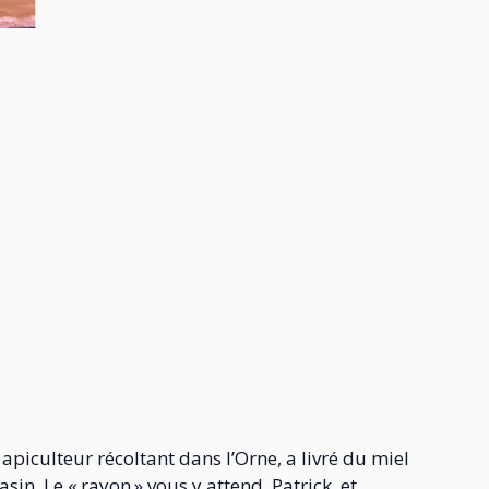
, apiculteur récoltant dans l’Orne, a livré du miel
gasin.
Le « rayon » vous y attend.
Patrick, et