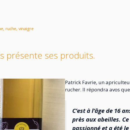
ne
,
ruche
,
vinaigre
s présente ses produits.
Patrick Favrie, un apriculte
rucher. Il répondra avos que
C’est à l’âge de 16 a
près aux abeilles. Ce
passionné et a été le